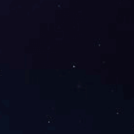
1GQN/1GKN旋耕机
1JS-X系列折叠式