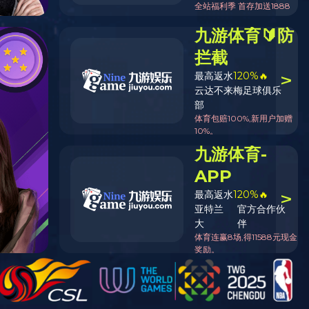
您的当前位置：
首 页
>>
产品介绍
>>
联合整地机
机