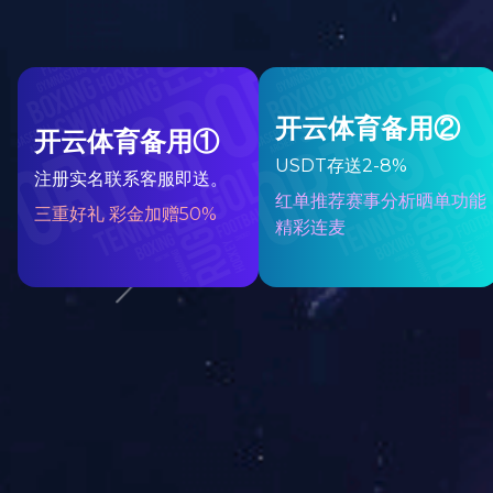
播种机
开沟机
抽水机
新闻资讯
详细介绍
旋耕机优点介绍
一、主要性
该机是配套
反转旋耕机的产品特性有哪些
齿轮，结构
农用开沟机产品特点
二、主要参
打浆机产品优势
旋耕播种机产品介绍
型号
旋耕机行业前景
1GSZ-490
1GSZ-560
热门关键词
注：（1）
水田旋耕机
双圆盘开沟机
联合整地机
重型打浆机
水田液压整平器
通轴变速旋耕机