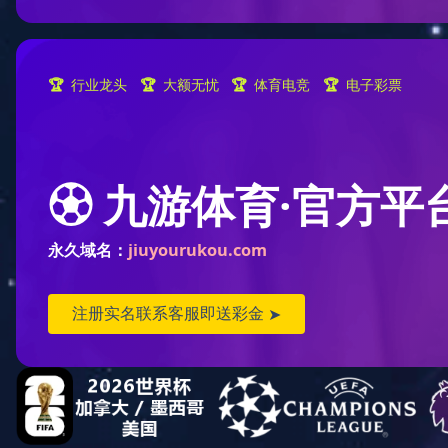
华体会huatihui(中
反转灭茬机
国)
华体会huatihui(中
深松机
国)
播种机
开沟机
产品分类
1GSZ复
抽水机
旋耕机
反转旋耕机
水田平地埋茬起浆机
旋耕播种机
华体会官方网站
反转灭茬机
华体会huatihui(中国)
深松机