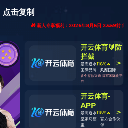
咨询热线：18262768669
企业分站
|
网站地图
|
RSS
|
XML
|
品质保障
售后无忧
自主研发
多年经验
企业文化
双亚视频
华体会
huatihui(中国)