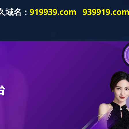
厂家直销
成功案例
新闻动态
服务承诺
企业荣誉
旋耕机厂家
公司新闻
水田旋耕机
行业新闻
华体会官方网站
技术知识