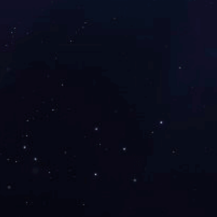
反转旋耕机
旋耕播种机
旋耕播种机
CONTACT US
连云港双亚机械有限
地址：江苏省连云港市
门
电话：18262768669
手机：15371511089
网址：
www.nhclurs.com
备案号：
苏ICP备160344
苏公网安备320723020