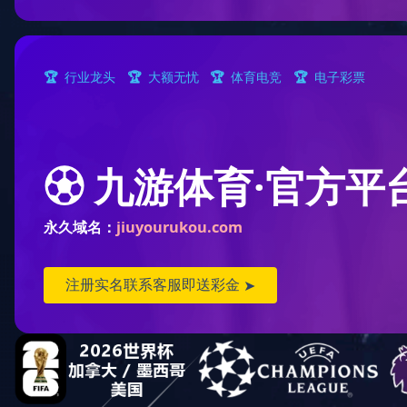
华体会huatihui(中
反转灭茬机
国)
华体会huatihui(中
深松机
国)
播种机
开沟机
产品分类
双轴旋耕
抽水机
旋耕机
反转旋耕机
水田平地埋茬起浆机
旋耕播种机
华体会官方网站
反转灭茬机
华体会huatihui(中国)
深松机